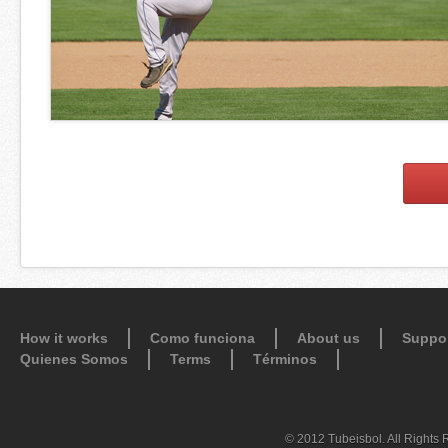
How it works
Como funciona
About us
Suppo
Quienes Somos
Terms
Términos
© 2012 Tubeisbol. All Rights